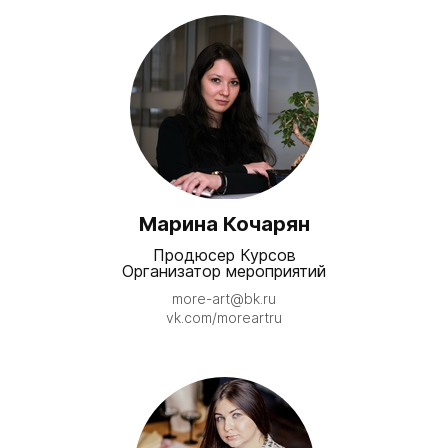
Вы можете стать экспертом или
помощником,
Оказать финансовую и
организационную помощь,
Или просто рассказать о проекте!
В Море Арт всегда рады новым
друзьям!
Марина Кочарян
Связаться со мной
Продюсер Курсов
Организатор мероприятий
more-art@bk.ru
vk.com/moreartru