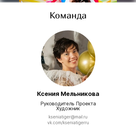
Команда
Руководитель Проекта
Ксения Мельникова
Миссия "Море Арт"- популяризация
творчества
и развитие культуры России.
Ксения Мельникова
Задача проекта - дать
возможность каждому человеку
Руководитель Проекта
получить бесплатно
Художник​
профессиональное обучение в
kseniatiger@mail.ru
творчестве и поддержку в его
vk.com/kseniatigerru
самореализации.
Если Вам понравился наш проект