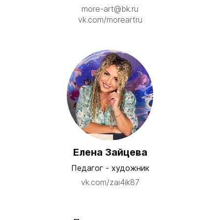
more-art@bk.ru
vk.com/moreartru
Елена Зайцева
Педагог - художник
vk.com/zai4ik87